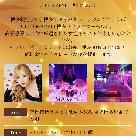
CLUB MARVEL 博多について
博多駅徒歩5分 博多でキャバクラ、ラウンジといえば
CLUB MARVEL博多（クラブマーベル）。
高級感漂う店内で厳選された女性キャストと楽しいひとと
きを。
モデル、学生、タレントの卵等、常時30名以上出勤！
低料金でハイグレードな夜を提供します
福岡市博多区博多駅東2-3-29 東福博多駅東ビ
Area
ル4F
20:00～LAST / 定休日：日曜日
Time